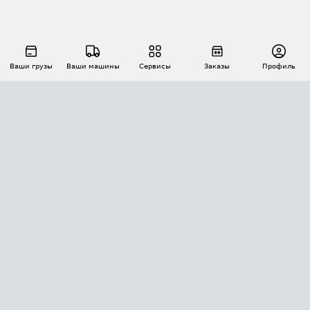
Ваши грузы
Ваши машины
Сервисы
Заказы
Профиль
АВТОМАТИЗАЦИЯ ПЕРЕВОЗОК
Площадки
Заказы
Торги
Тендеры
АТИ-Доки
GPS-мониторинг
АТИ Мессенджер
Цепочки грузов
API ATI.SU
ПОЛЕЗНОЕ
Расчет расстояний
БЕЗОПАСНОСТЬ
Академия ATI.SU
ATI.SU о безопасности
Звезды ATI.SU на вашем сайте
КОНТАКТЫ И ТАРИФЫ
Памятка по проверке контрагентов
Индекс ATI.SU FTL РФ