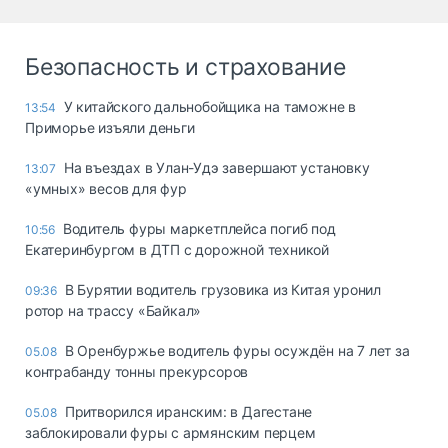
Безопасность и страхование
У китайского дальнобойщика на таможне в
13:54
Приморье изъяли деньги
Ha въeздax в Улaн-Удэ зaвepшaют ycтaнoвкy
13:07
«yмныx» вecoв для фyp
Водитель фуры маркетплейса погиб под
10:56
Екатеринбургом в ДТП с дорожной техникой
В Бурятии водитель грузовика из Китая уронил
09:36
ротор на трассу «Байкал»
В Оренбуржье водитель фуры осуждён на 7 лет за
05.08
контрабанду тонны прекурсоров
Притворился иранским: в Дагестане
05.08
заблокировали фуры с армянским перцем