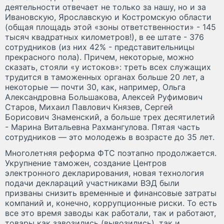
деятельности отвечает не только за нашу, но и за
Ивановскую, Ярославскую и Костромскую области
(общая площадь этой «зоны ответственности» - 145
тысяч квадратных километров!), в ее штате - 376
сотрудников (из них 42% - представительницы
прекрасного пола). Причем, некоторые, можно
сказать, стояли «у истоков»: треть всех служащих
трудится в таможенных органах больше 20 лет, а
некоторые — почти 30, как, например, Ольга
Александровна Большакова, Алексей Руфимович
Старов, Михаил Павлович Князев, Сергей
Борисович Знаменский, а больше трех десятилетий
- Марина Витальевна Рахмангулова. Пятая часть
сотрудников — это молодежь в возрасте до 35 лет.
Многолетняя реформа ФТС поэтапно продолжается.
Укрупнение таможен, создание Центров
электронного декларирования, новая технология
подачи деклараций участниками ВЭД были
призваны снизить временные и финансовые затраты
компаний и, конечно, коррупционные риски. То есть
все это время заводы как работали, так и работают,
товары как завозились (вывозились), так и