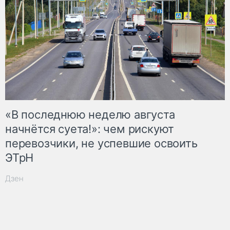
«В последнюю неделю августа
начнётся суета!»: чем рискуют
перевозчики, не успевшие освоить
ЭТрН
Дзен