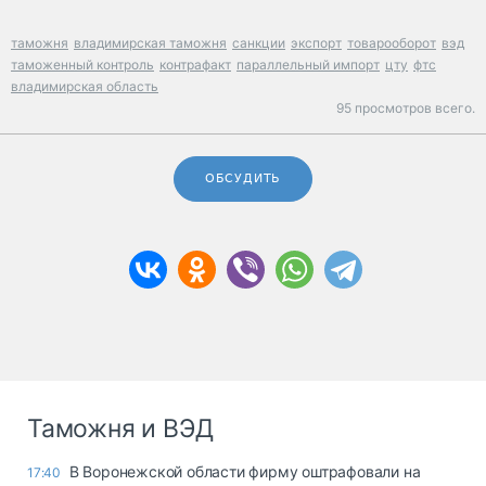
таможня
владимирская таможня
санкции
экспорт
товарооборот
вэд
таможенный контроль
контрафакт
параллельный импорт
цту
фтс
владимирская область
95 просмотров всего.
ОБСУДИТЬ
Таможня и ВЭД
В Воронежской области фирму оштрафовали на
17:40