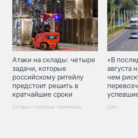
Атаки на склады: четыре
«В посл
задачи, которые
августа н
российскому ритейлу
чем рис
предстоит решить в
перевозч
кратчайшие сроки
успевшие
Склады и грузовые терминалы
Дзен