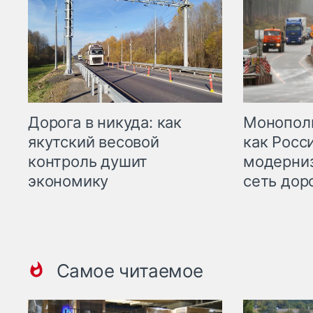
Дорога в никуда: как
Монополи
якутский весовой
как Росс
контроль душит
модерни
экономику
сеть дор
Самое читаемое