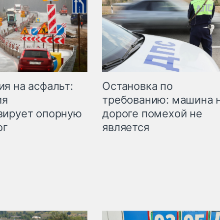
Остановка по
я на асфальт:
требованию: машина 
ия
дороге помехой не
зирует опорную
является
ог