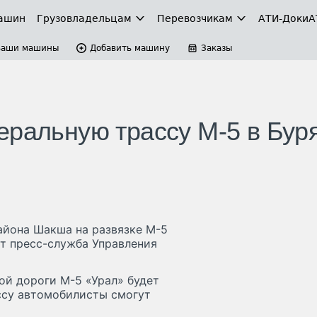
ашин
Грузовладельцам
Перевозчикам
АТИ-Доки
А
Ваши машины
Добавить машину
Заказы
еральную трассу М-5 в Бур
айона Шакша на развязке М-5
ет пресс-служба Управления
ой дороги М-5 «Урал» будет
ассу автомобилисты смогут