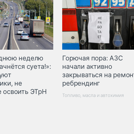
Горючая пора: АЗС
еднюю неделю
начали активно
ачнётся суета!»:
закрываться на ремон
куют
ребрендинг
ики, не
 освоить ЭТрН
Топливо, масла и автохимия