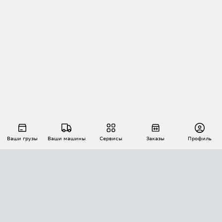
Ваши грузы
Ваши машины
Сервисы
Заказы
Профиль
АВТОМАТИЗАЦИЯ ПЕРЕВОЗОК
Площадки
Заказы
Торги
Тендеры
АТИ-Доки