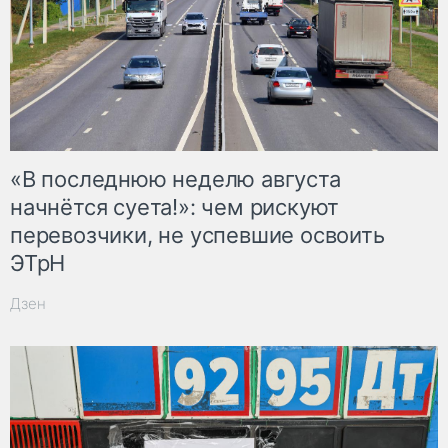
«В последнюю неделю августа
начнётся суета!»: чем рискуют
перевозчики, не успевшие освоить
ЭТрН
Дзен