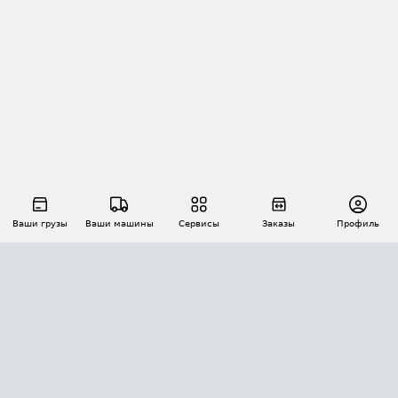
Ваши грузы
Ваши машины
Сервисы
Заказы
Профиль
АВТОМАТИЗАЦИЯ ПЕРЕВОЗОК
Площадки
Заказы
Торги
Тендеры
АТИ-Доки
GPS-мониторинг
АТИ Мессенджер
Цепочки грузов
API ATI.SU