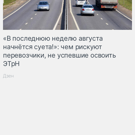
«В последнюю неделю августа
начнётся суета!»: чем рискуют
перевозчики, не успевшие освоить
ЭТрН
Дзен