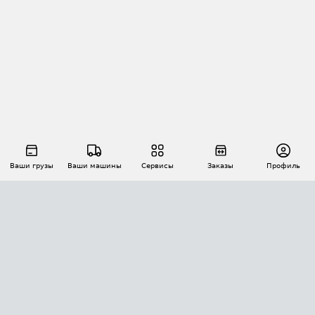
Ваши грузы
Ваши машины
Сервисы
Заказы
Профиль
АВТОМАТИЗАЦИЯ ПЕРЕВОЗОК
Площадки
Заказы
Торги
Тендеры
АТИ-Доки
GPS-мониторинг
АТИ Мессенджер
Цепочки грузов
API ATI.SU