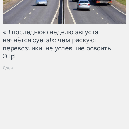
«В последнюю неделю августа
начнётся суета!»: чем рискуют
перевозчики, не успевшие освоить
ЭТрН
Дзен