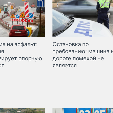
Остановка по
я на асфальт:
требованию: машина 
ия
дороге помехой не
зирует опорную
является
ог