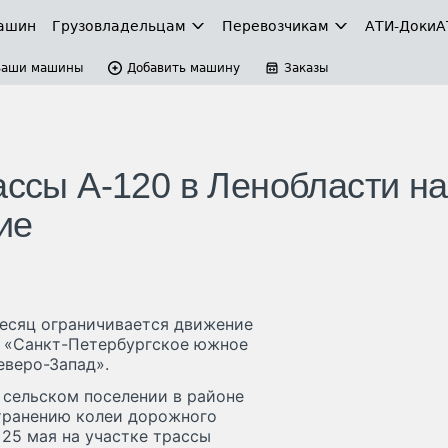
ашин
Грузовладельцам
Перевозчикам
АТИ-Доки
А
Ваши машины
Добавить машину
Заказы
ассы А-120 в Ленобласти на
ие
месяц ограничивается движение
0 «Санкт-Петербургское южное
еверо-Запад».
м сельском поселении в районе
транению колеи дорожного
 25 мая на участке трассы