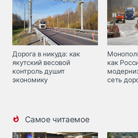
Дорога в никуда: как
Монополи
якутский весовой
как Росс
контроль душит
модерни
экономику
сеть дор
Самое читаемое