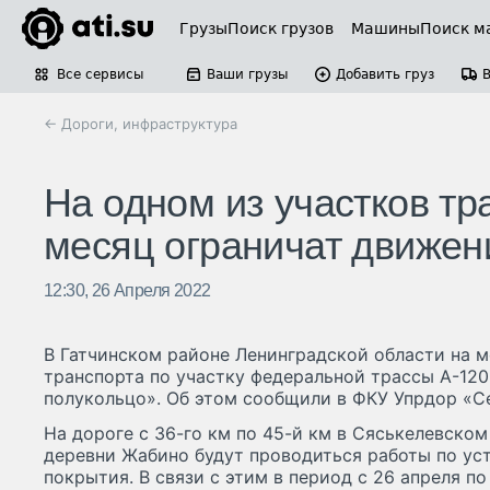
Грузы
Поиск грузов
Машины
Поиск м
Все сервисы
Ваши грузы
Добавить груз
← Дороги, инфраструктура
На одном из участков тр
месяц ограничат движен
12:30, 26 Апреля 2022
В Гатчинском районе Ленинградской области на 
транспорта по участку федеральной трассы А-12
полукольцо». Об этом сообщили в ФКУ Упрдор «С
На дороге с 36-го км по 45-й км в Сяськелевско
деревни Жабино будут проводиться работы по ус
покрытия. В связи с этим в период с 26 апреля по