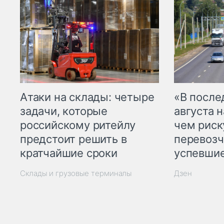
Атаки на склады: четыре
«В посл
задачи, которые
августа н
российскому ритейлу
чем рис
предстоит решить в
перевозч
кратчайшие сроки
успевшие
Склады и грузовые терминалы
Дзен