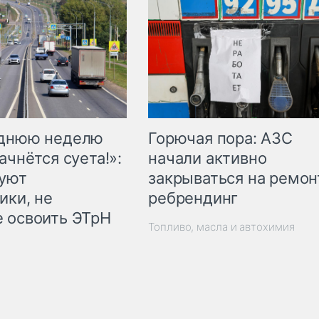
Горючая пора: АЗС
еднюю неделю
начали активно
ачнётся суета!»:
закрываться на ремон
куют
ребрендинг
ики, не
 освоить ЭТрН
Топливо, масла и автохимия