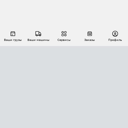
Ваши грузы
Ваши машины
Сервисы
Заказы
Профиль
АВТОМАТИЗАЦИЯ ПЕРЕВОЗОК
Площадки
Заказы
Торги
Тендеры
АТИ-Доки
GPS-мониторинг
АТИ Мессенджер
Цепочки грузов
API ATI.SU
ПОЛЕЗНОЕ
Расчет расстояний
БЕЗОПАСНОСТЬ
Академия ATI.SU