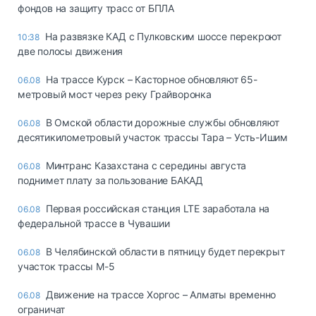
фондов на защиту трасс от БПЛА
На развязке КАД с Пулковским шоссе перекроют
10:38
две полосы движения
На трассе Курск – Касторное обновляют 65-
06.08
метровый мост через реку Грайворонка
В Омской области дорожные службы обновляют
06.08
десятикилометровый участок трассы Тара – Усть-Ишим
Минтранс Казахстана с середины августа
06.08
поднимет плату за пользование БАКАД
Первая российская станция LTE заработала на
06.08
федеральной трассе в Чувашии
В Челябинской области в пятницу будет перекрыт
06.08
участок трассы М-5
Движение на трассе Хоргос – Алматы временно
06.08
ограничат