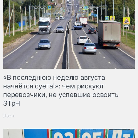
«В последнюю неделю августа
начнётся суета!»: чем рискуют
перевозчики, не успевшие освоить
ЭТрН
Дзен