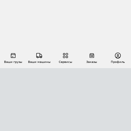
Ваши грузы
Ваши машины
Сервисы
Заказы
Профиль
АВТОМАТИЗАЦИЯ ПЕРЕВОЗОК
Площадки
Заказы
Торги
Тендеры
АТИ-Доки
GPS-мониторинг
АТИ Мессенджер
Цепочки грузов
API ATI.SU
ПОЛЕЗНОЕ