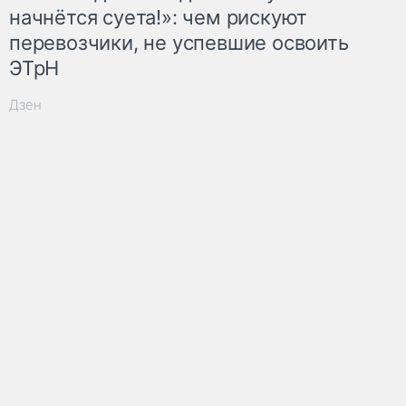
начнётся суета!»: чем рискуют
перевозчики, не успевшие освоить
ЭТрН
Дзен