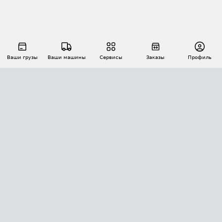
Ваши грузы
Ваши машины
Сервисы
Заказы
Профиль
АВТОМАТИЗАЦИЯ ПЕРЕВОЗОК
Площадки
Заказы
Торги
Тендеры
АТИ-Доки
GPS-мониторинг
АТИ Мессенджер
Цепочки грузов
API ATI.SU
ПОЛЕЗНОЕ
Расчет расстояний
БЕЗОПАСНОСТЬ
Академия ATI.SU
ATI.SU о безопасности
Звезды ATI.SU на вашем сайте
КОНТАКТЫ И ТАРИФЫ