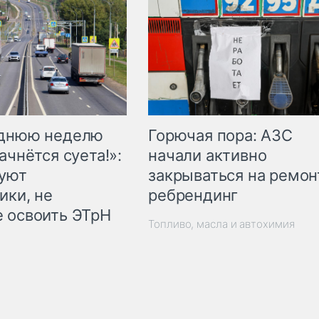
Горючая пора: АЗС
еднюю неделю
начали активно
ачнётся суета!»:
закрываться на ремон
куют
ребрендинг
ики, не
 освоить ЭТрН
Топливо, масла и автохимия