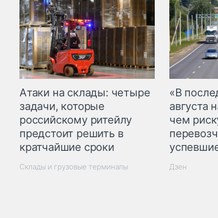
Атаки на склады: четыре
«В посл
задачи, которые
августа н
российскому ритейлу
чем рис
предстоит решить в
перевозч
кратчайшие сроки
успевшие
Склады и грузовые терминалы
Дзен