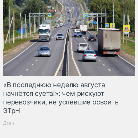
«В последнюю неделю августа
начнётся суета!»: чем рискуют
перевозчики, не успевшие освоить
ЭТрН
Дзен