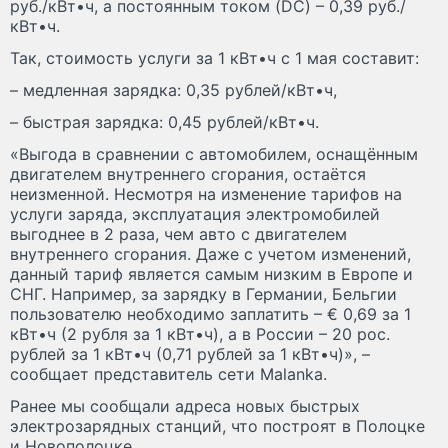
руб./кВт•ч, а постоянным током (DC) – 0,39 руб./
кВт•ч.
Так, стоимость услуги за 1 кВт•ч с 1 мая составит:
– медленная зарядка: 0,35 рублей/кВт•ч,
– быстрая зарядка: 0,45 рублей/кВт•ч.
«Выгода в сравнении с автомобилем, оснащённым
двигателем внутреннего сгорания, остаётся
неизменной. Несмотря на изменение тарифов на
услуги заряда, эксплуатация электромобилей
выгоднее в 2 раза, чем авто с двигателем
внутреннего сгорания. Даже с учетом изменений,
данный тариф является самым низким в Европе и
СНГ. Например, за зарядку в Германии, Бельгии
пользователю необходимо заплатить – € 0,69 за 1
кВт•ч (2 рубля за 1 кВт•ч), а в России – 20 рос.
рублей за 1 кВт•ч (0,71 рублей за 1 кВт•ч)», –
сообщает представитель сети Malanka.
Ранее мы сообщали адреса новых быстрых
электрозарядных станций, что построят в Полоцке
и Новополоцке.