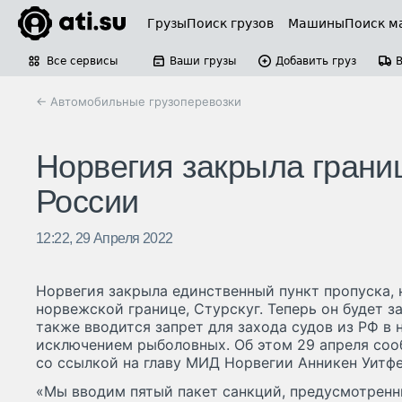
Грузы
Поиск грузов
Машины
Поиск м
Все сервисы
Ваши грузы
Добавить груз
← Автомобильные грузоперевозки
Норвегия закрыла границ
России
12:22, 29 Апреля 2022
Норвегия закрыла единственный пункт пропуска,
норвежской границе, Стурскуг. Теперь он будет з
также вводится запрет для захода судов из РФ в 
исключением рыболовных. Об этом 29 апреля со
со ссылкой на главу МИД Норвегии Анникен Уитфе
«Мы вводим пятый пакет санкций, предусмотренны