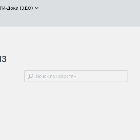
ТИ-Доки (ЭДО)
из