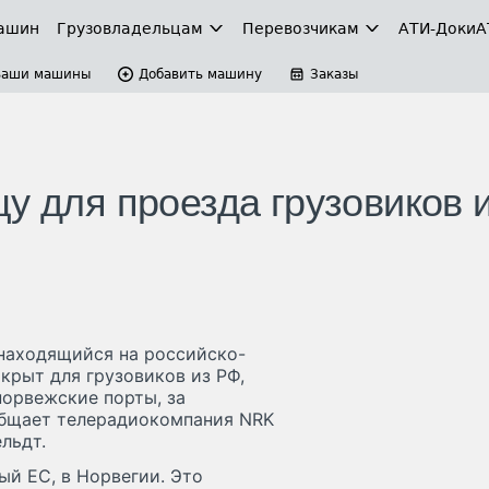
ашин
Грузовладельцам
Перевозчикам
АТИ-Доки
А
Ваши машины
Добавить машину
Заказы
у для проезда грузовиков 
 находящийся на российско-
акрыт для грузовиков из РФ,
норвежские порты, за
общает телерадиокомпания NRK
льдт.
й ЕС, в Норвегии. Это