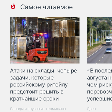
Самое читаемое
Атаки на склады: четыре
«В посл
задачи, которые
августа н
российскому ритейлу
чем рис
предстоит решить в
перевозч
кратчайшие сроки
успевшие
Склады и грузовые терминалы
Дзен