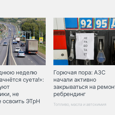
Горючая пора: АЗС
еднюю неделю
начали активно
ачнётся суета!»:
закрываться на ремон
куют
ребрендинг
ики, не
 освоить ЭТрН
Топливо, масла и автохимия