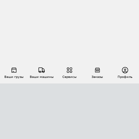
Ваши грузы
Ваши машины
Сервисы
Заказы
Профиль
АВТОМАТИЗАЦИЯ ПЕРЕВОЗОК
Площадки
Заказы
Торги
Тендеры
АТИ-Доки
GPS-мониторинг
АТИ Мессенджер
Цепочки грузов
API ATI.SU