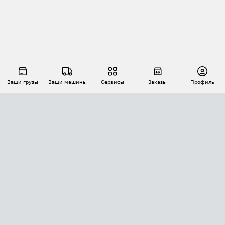
Ваши грузы
Ваши машины
Сервисы
Заказы
Профиль
АВТОМАТИЗАЦИЯ ПЕРЕВОЗОК
Площадки
Заказы
Торги
Тендеры
АТИ-Доки
GPS-мониторинг
АТИ Мессенджер
Цепочки грузов
API ATI.SU
ПОЛЕЗНОЕ
Расчет расстояний
БЕЗОПАСНОСТЬ