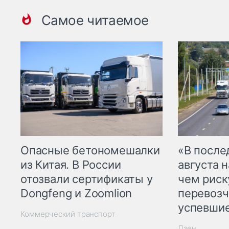
Самое читаемое
Опасные бетономешалки
«В посл
из Китая. В России
августа н
отозвали сертификаты у
чем рис
Dongfeng и Zoomlion
перевозч
успевшие
Коммерческий транспорт
Дзен