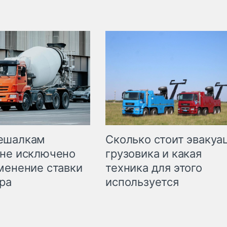
Сколько стоит эвакуа
ешалкам
грузовика и какая
не исключено
техника для этого
менение ставки
используется
ра