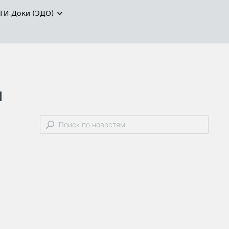
ТИ-Доки (ЭДО)
я