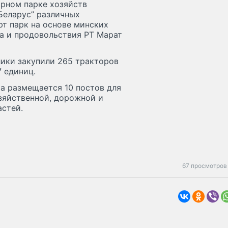
рном парке хозяйств
“Беларус” различных
т парк на основе минских
ва и продовольствия РТ Марат
лики закупили 265 тракторов
57 единиц.
а размещается 10 постов для
зяйственной, дорожной и
астей.
67 просмотров 