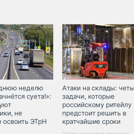
еднюю неделю
Атаки на склады: чет
ачнётся суета!»:
задачи, которые
куют
российскому ритейлу
ики, не
предстоит решить в
 освоить ЭТрН
кратчайшие сроки
Склады и грузовые терминалы