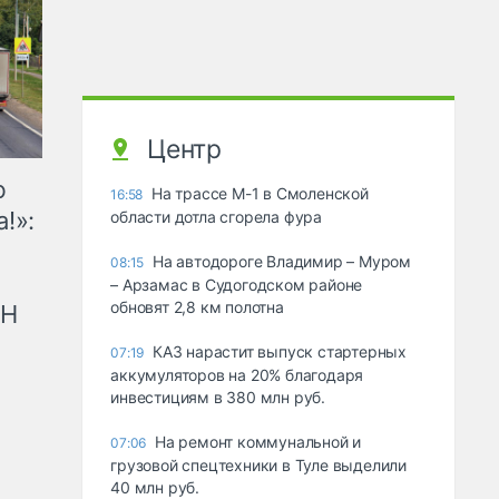
Центр
ю
На трассе М-1 в Смоленской
16:58
!»:
области дотла сгорела фура
На автодороге Владимир – Муром
08:15
– Арзамас в Судогодском районе
обновят 2,8 км полотна
рН
КАЗ нарастит выпуск стартерных
07:19
аккумуляторов на 20% благодаря
инвестициям в 380 млн руб.
На ремонт коммунальной и
07:06
грузовой спецтехники в Туле выделили
40 млн руб.