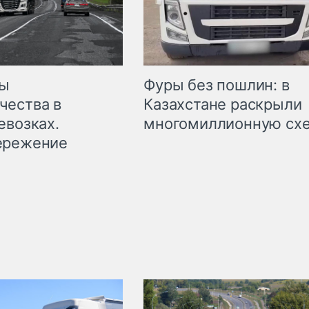
мы
Фуры без пошлин: в
чества в
Казахстане раскрыли
евозках.
многомиллионную сх
ережение