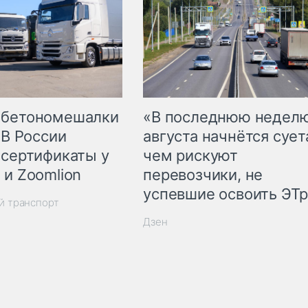
 бетономешалки
«В последнюю недел
 В России
августа начнётся суета
 сертификаты у
чем рискуют
 и Zoomlion
перевозчики, не
успевшие освоить ЭТ
й транспорт
Дзен