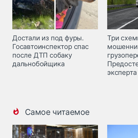
Три схе
Достали из под фуры.
мошенни
Госавтоинспектор спас
грузопер
после ДТП собаку
Предост
дальнобойщика
эксперта
Самое читаемое