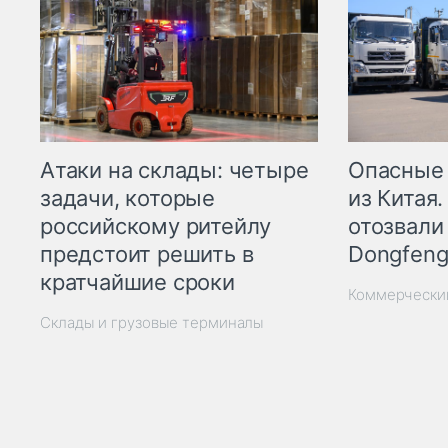
Опасные
Атаки на склады: четыре
из Китая.
задачи, которые
отозвали
российскому ритейлу
Dongfeng
предстоит решить в
кратчайшие сроки
Коммерчески
Склады и грузовые терминалы