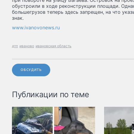
при повороте на улицу Багаева. Островок на прое
обустроили в ходе реконструкции площади. Однак
большегрузов теперь здесь запрещен, на что ука
знак.
www.ivanovonews.ru
дтп
иваново
ивановская область
ОБСУДИТЬ
Публикации по теме