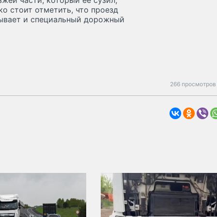
зжей части, который её сузил,
о стоит отметить, что проезд
зывает и специальный дорожный
266 просмотров 