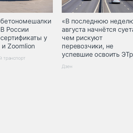
 бетономешалки
«В последнюю недел
 В России
августа начнётся суета
 сертификаты у
чем рискуют
 и Zoomlion
перевозчики, не
успевшие освоить ЭТ
й транспорт
Дзен