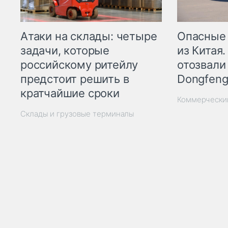
Опасные
Атаки на склады: четыре
из Китая.
задачи, которые
отозвали
российскому ритейлу
Dongfeng
предстоит решить в
кратчайшие сроки
Коммерчески
Склады и грузовые терминалы