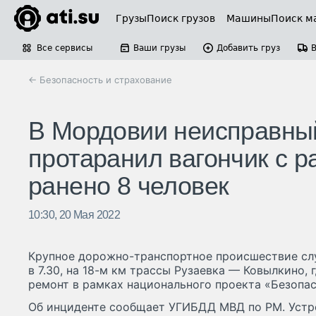
Грузы
Поиск грузов
Машины
Поиск м
Все сервисы
Ваши грузы
Добавить груз
← Безопасность и страхование
В Мордовии неисправный
протаранил вагончик с р
ранено 8 человек
10:30, 20 Мая 2022
Крупное дорожно-транспортное происшествие слу
в 7.30, на 18-м км трассы Рузаевка — Ковылкино,
ремонт в рамках национального проекта «Безопа
Об инциденте сообщает УГИБДД МВД по РМ. Устро