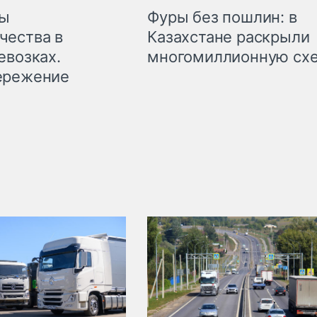
мы
Фуры без пошлин: в
чества в
Казахстане раскрыли
евозках.
многомиллионную сх
ережение