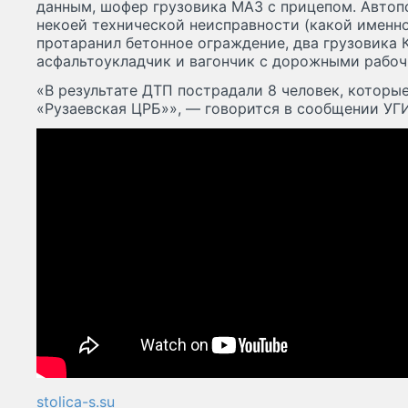
данным, шофер грузовика МАЗ с прицепом. Автопо
некоей технической неисправности (какой именно
протаранил бетонное ограждение, два грузовика 
асфальтоукладчик и вагончик с дорожными рабоч
«В результате ДТП пострадали 8 человек, которы
«Рузаевская ЦРБ»», — говорится в сообщении У
stolica-s.su