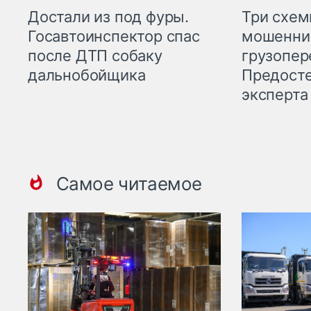
Три схе
Достали из под фуры.
мошенни
Госавтоинспектор спас
грузопер
после ДТП собаку
Предост
дальнобойщика
эксперта
Самое читаемое