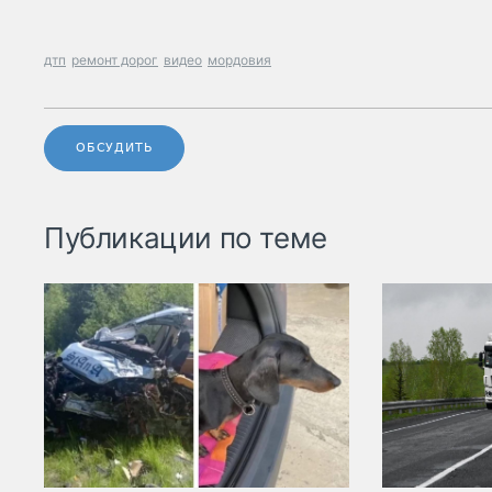
дтп
ремонт дорог
видео
мордовия
ОБСУДИТЬ
Публикации по теме