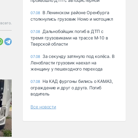
произошло ДТП с автоцистерной
В Ленинском районе Оренбурга
07.08
столкнулись грузовик Howo и мотоцикл
всего.
Дальнобойщик погиб в ДТП с
07.08
тремя грузовиками на трассе М-10 в
Тверской области
За секунду затянуло под колёса. В
07.08
Ленобласти грузовик наехал на
женщину у пешеходного перехода
На КАД фургоны бились о КАМАЗ,
07.08
ограждение и друг о друга. Погиб
водитель
Все новости