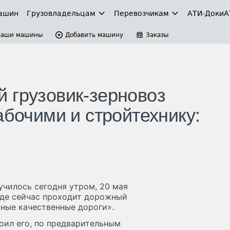
ашин
Грузовладельцам
Перевозчикам
АТИ-Доки
А
Ваши машины
Добавить машину
Заказы
 грузовик-зерновоз
абочими и стройтехнику:
чилось сегодня утром, 20 мая
 где сейчас проходит дорожный
сные качественные дороги».
ил его, по предварительным