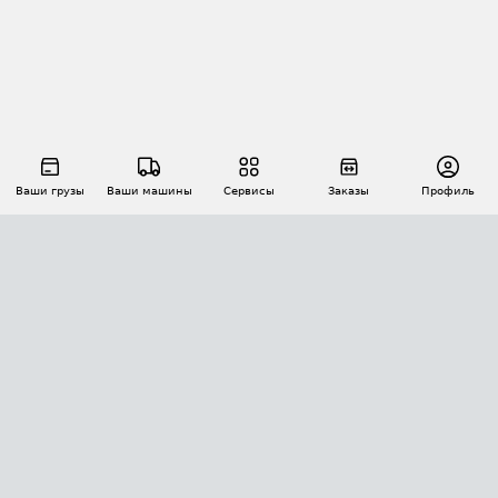
Ваши грузы
Ваши машины
Сервисы
Заказы
Профиль
АВТОМАТИЗАЦИЯ ПЕРЕВОЗОК
Площадки
Заказы
Торги
Тендеры
АТИ-Доки
GPS-мониторинг
АТИ Мессенджер
Цепочки грузов
API ATI.SU
ПОЛЕЗНОЕ
Расчет расстояний