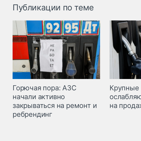
Публикации по теме
Горючая пора: АЗС
Крупные 
начали активно
ослабляю
закрываться на ремонт и
на прода
ребрендинг