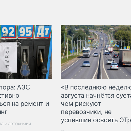
пора: АЗС
«В последнюю недел
ктивно
августа начнётся суета
ься на ремонт и
чем рискуют
инг
перевозчики, не
успевшие освоить ЭТ
ла и автохимия