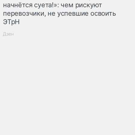
начнётся суета!»: чем рискуют
перевозчики, не успевшие освоить
ЭТрН
Дзен