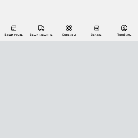
Ваши грузы
Ваши машины
Сервисы
Заказы
Профиль
АВТОМАТИЗАЦИЯ ПЕРЕВОЗОК
Площадки
Заказы
Торги
Тендеры
АТИ-Доки
GPS-мониторинг
АТИ Мессенджер
Цепочки грузов
API ATI.SU
ПОЛЕЗНОЕ
Расчет расстояний
БЕЗОПАСНОСТЬ
Академия ATI.SU
ATI.SU о безопасности
Звезды ATI.SU на вашем сайте
КОНТАКТЫ И ТАРИФЫ