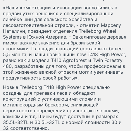
«Наши компетенции и инновации воплотились в
продвинутых решениях и специализированной
линейке шин для сельского хозяйства и
лесозаготовительной отрасли, - отметил Марселу
Наталини, президент отделения Trelleborg Wheel
Systems в Южной Америке. – Эвкалиптовые деревья
имеют важное значение для бразильской
экономики. Площади плантаций составляют более
5,5 млн га, и наши новые шины new T418 High Power,
равно как и модели T410 Agroforest и Twin Forestry
480, разработаны для того, чтобы профессионалы в
этой жизненно важной отрасли могли увеличивать
продуктивность своей работы».
Новые Trelleborg T418 High Power специально
созданы для трелевки леса и обладают
конструкцией с усиливающими слоями и
металлокордным брекером, снижающей
вероятность повреждений при контакте с пнями,
камнями и т.д. Шины будут доступны в размерах
35.5L-32TL и 30.5L-32TL с нормой слойности 30 и
32 соответственно.