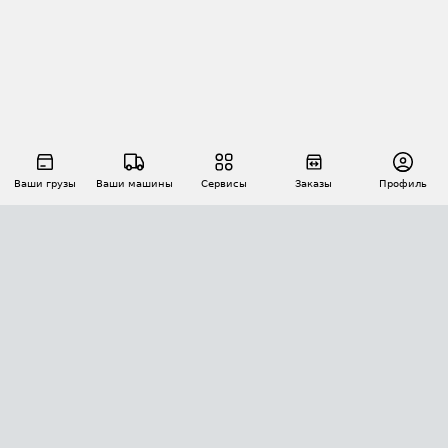
Ваши грузы
Ваши машины
Сервисы
Заказы
Профиль
АВТОМАТИЗАЦИЯ ПЕРЕВОЗОК
Площадки
Заказы
Торги
Тендеры
АТИ-Доки
GPS-мониторинг
АТИ Мессенджер
Цепочки грузов
API ATI.SU
ПОЛЕЗНОЕ