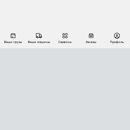
Ваши грузы
Ваши машины
Сервисы
Заказы
Профиль
АВТОМАТИЗАЦИЯ ПЕРЕВОЗОК
Площадки
Заказы
Торги
Тендеры
АТИ-Доки
GPS-мониторинг
АТИ Мессенджер
Цепочки грузов
API ATI.SU
ПОЛЕЗНОЕ
Расчет расстояний
БЕЗОПАСНОСТЬ
Академия ATI.SU