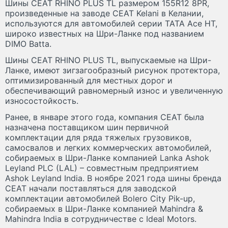
Шины CEAT RHINO PLUS TL размером 155R12 8PR,
произведенные на заводе CEAT Kelani в Келании,
используются для автомобилей серии TATA Ace HT,
широко известных на Шри-Ланке под названием
DIMO Batta.
Шины CEAT RHINO PLUS TL, выпускаемые на Шри-
Ланке, имеют зигзагообразный рисунок протектора,
оптимизированный для местных дорог и
обеспечивающий равномерный износ и увеличенную
износостойкость.
Ранее, в январе этого года, компания CEAT была
назначена поставщиком шин первичной
комплектации для ряда тяжелых грузовиков,
самосвалов и легких коммерческих автомобилей,
собираемых в Шри-Ланке компанией Lanka Ashok
Leyland PLC (LAL) – совместным предприятием
Ashok Leyland India. В ноябре 2021 года шины бренда
CEAT начали поставляться для заводской
комплектации автомобилей Bolero City Pik-up,
собираемых в Шри-Ланке компанией Mahindra &
Mahindra India в сотрудничестве с Ideal Motors.