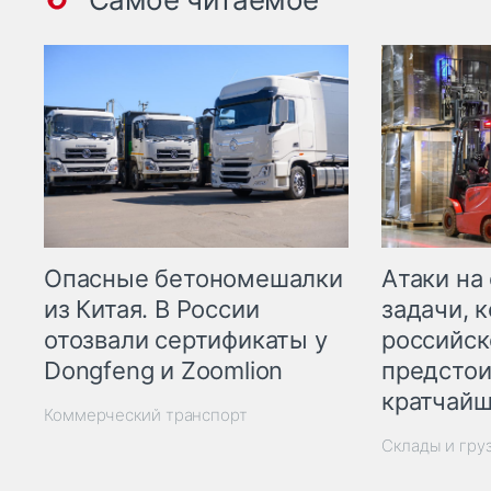
Опасные бетономешалки
Атаки на
из Китая. В России
задачи, 
отозвали сертификаты у
российск
Dongfeng и Zoomlion
предстои
кратчайш
Коммерческий транспорт
Склады и гру