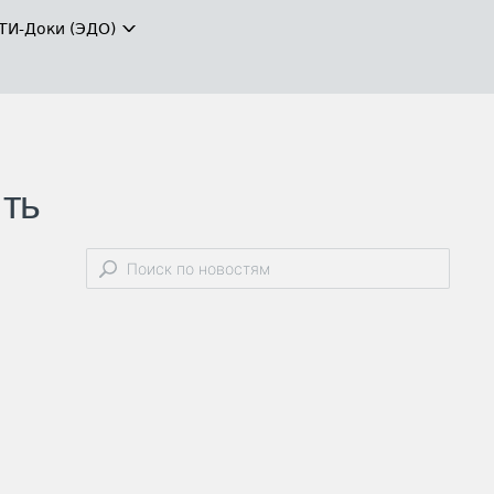
ТИ-Доки (ЭДО)
ять