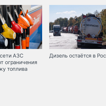
сети АЗС
Дизель остаётся в Ро
т ограничения
жу топлива