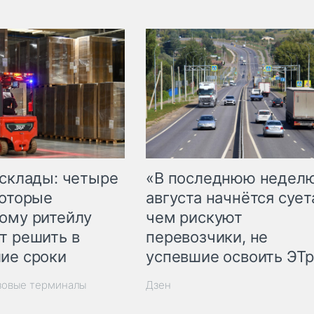
 склады: четыре
«В последнюю недел
которые
августа начнётся суета
ому ритейлу
чем рискуют
т решить в
перевозчики, не
ие сроки
успевшие освоить ЭТ
зовые терминалы
Дзен