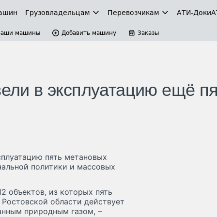
ашин
Грузовладельцам
Перевозчикам
АТИ-Доки
А
Ваши машины
Добавить машину
Заказы
вели в эксплуатацию ещё п
ксплуатацию пять метановых
нальной политики и массовых
12 объектов, из которых пять
 Ростовской области действует
анным природным газом, –