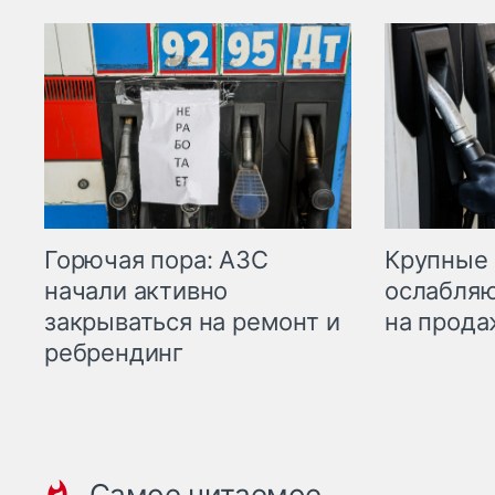
Горючая пора: АЗС
Крупные 
начали активно
ослабляю
закрываться на ремонт и
на прода
ребрендинг
Самое читаемое