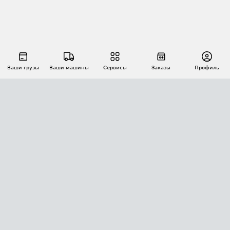
Ваши грузы
Ваши машины
Сервисы
Заказы
Профиль
АВТОМАТИЗАЦИЯ ПЕРЕВОЗОК
Площадки
Заказы
Торги
Тендеры
АТИ-Доки
GPS-мониторинг
АТИ Мессенджер
Цепочки грузов
API ATI.SU
ПОЛЕЗНОЕ
Расчет расстояний
БЕЗОПАСНОСТЬ
Академия ATI.SU
ATI.SU о безопасности