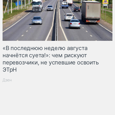
«В последнюю неделю августа
начнётся суета!»: чем рискуют
перевозчики, не успевшие освоить
ЭТрН
Дзен