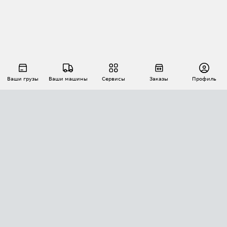
Ваши грузы
Ваши машины
Сервисы
Заказы
Профиль
АВТОМАТИЗАЦИЯ ПЕРЕВОЗОК
Площадки
Заказы
Торги
Тендеры
АТИ-Доки
GPS-мониторинг
АТИ Мессенджер
Цепочки грузов
API ATI.SU
ПОЛЕЗНОЕ
Расчет расстояний
БЕЗОПАСНОСТЬ