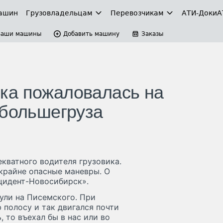
ашин
Грузовладельцам
Перевозчикам
АТИ-Доки
А
Ваши машины
Добавить машину
Заказы
ка пожаловалась на
 большегруза
кватного водителя грузовика.
крайне опасные маневры. О
цидент-Новосибирск».
ули на Писемского. При
 полосу и так двигался почти
 то въехал бы в нас или во