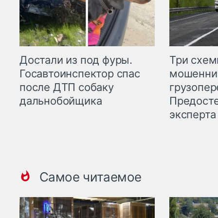
Три схе
Достали из под фуры.
мошенни
Госавтоинспектор спас
грузопер
после ДТП собаку
Предост
дальнобойщика
эксперта
Самое читаемое