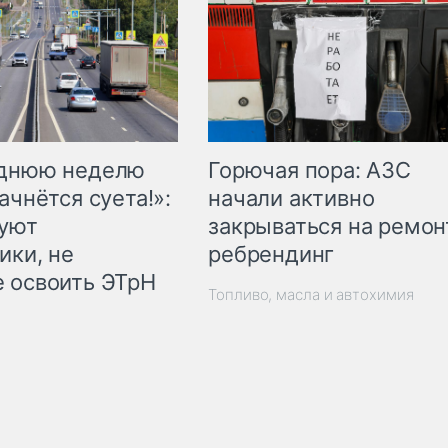
Горючая пора: АЗС
еднюю неделю
начали активно
ачнётся суета!»:
закрываться на ремон
куют
ребрендинг
ики, не
 освоить ЭТрН
Топливо, масла и автохимия