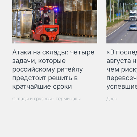
Атаки на склады: четыре
«В посл
задачи, которые
августа н
российскому ритейлу
чем рис
предстоит решить в
перевозч
кратчайшие сроки
успевшие
Склады и грузовые терминалы
Дзен