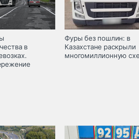
мы
Фуры без пошлин: в
чества в
Казахстане раскрыли
евозках.
многомиллионную сх
ережение