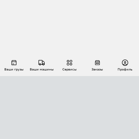
Ваши грузы
Ваши машины
Сервисы
Заказы
Профиль
АВТОМАТИЗАЦИЯ ПЕРЕВОЗОК
Площадки
Заказы
Торги
Тендеры
АТИ-Доки
GPS-мониторинг
АТИ Мессенджер
Цепочки грузов
API ATI.SU