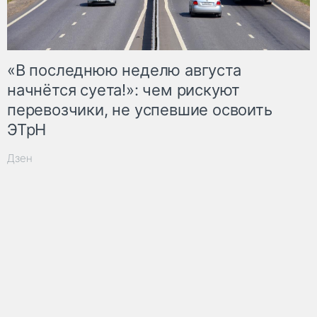
«В последнюю неделю августа
начнётся суета!»: чем рискуют
перевозчики, не успевшие освоить
ЭТрН
Дзен