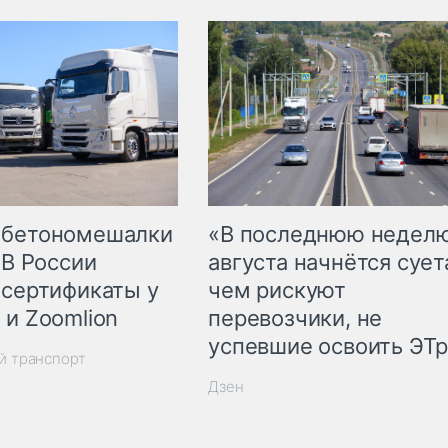
 бетономешалки
«В последнюю недел
 В России
августа начнётся суета
 сертификаты у
чем рискуют
 и Zoomlion
перевозчики, не
успевшие освоить ЭТ
й транспорт
Дзен