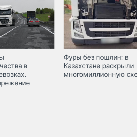
мы
Фуры без пошлин: в
чества в
Казахстане раскрыли
евозках.
многомиллионную сх
ережение