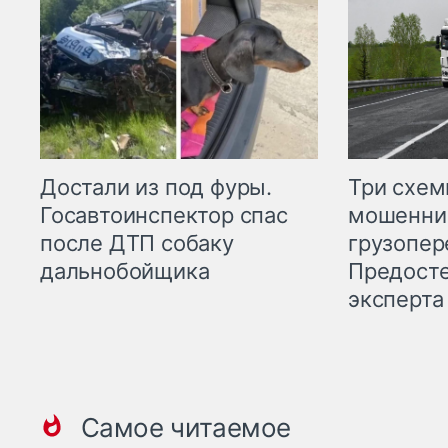
Три схе
Достали из под фуры.
мошенни
Госавтоинспектор спас
грузопер
после ДТП собаку
Предост
дальнобойщика
эксперта
Самое читаемое