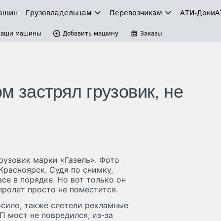
ашин
Грузовладельцам
Перевозчикам
АТИ-Доки
А
Ваши машины
Добавить машину
Заказы
м застрял грузовик, не
рузовик марки «Газель». Фото
Красноярск. Судя по снимку,
все в порядке. Но вот только он
пролет просто не поместится.
осило, также слетели рекламные
П мост не повредился, из-за