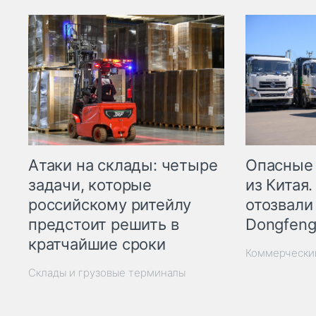
Опасные
Атаки на склады: четыре
из Китая.
задачи, которые
отозвали
российскому ритейлу
Dongfeng
предстоит решить в
кратчайшие сроки
Коммерчески
Склады и грузовые терминалы