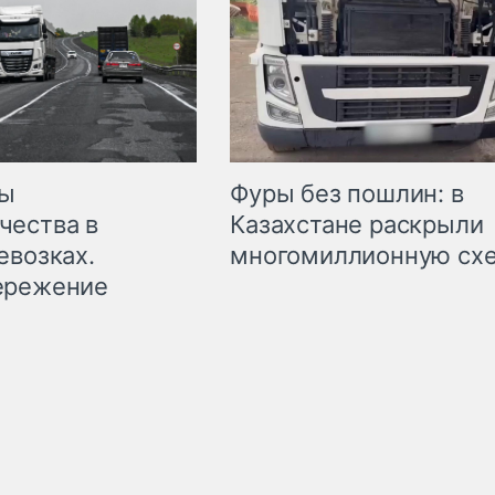
мы
Фуры без пошлин: в
чества в
Казахстане раскрыли
евозках.
многомиллионную сх
ережение