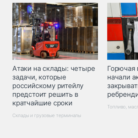
Горючая 
Атаки на склады: четыре
начали а
задачи, которые
закрыват
российскому ритейлу
ребренд
предстоит решить в
кратчайшие сроки
Топливо, мас
Склады и грузовые терминалы