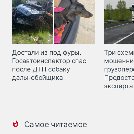
Три схе
Достали из под фуры.
мошенни
Госавтоинспектор спас
грузопер
после ДТП собаку
Предост
дальнобойщика
эксперта
Самое читаемое