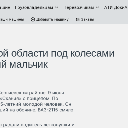
ашин
Грузовладельцам
Перевозчикам
АТИ-Доки
А
Ваши машины
Добавить машину
Заказы
ой области под колесами
ий мальчик
Сергиевском районе. 9 июня
 «Скания» с прицепом. По
25-летний молодой человек. Он
вший на обочине. ВАЗ-2115 смяло
страдали водитель легковушки и