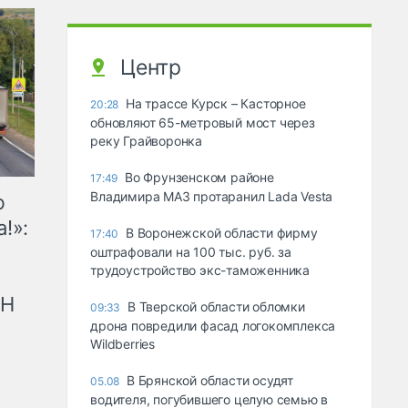
Центр
На трассе Курск – Касторное
20:28
обновляют 65-метровый мост через
реку Грайворонка
Во Фрунзенском районе
17:49
Владимира МАЗ протаранил Lada Vesta
ю
!»:
В Воронежской области фирму
17:40
оштрафовали на 100 тыс. руб. за
трудоустройство экс-таможенника
рН
В Тверской области обломки
09:33
дрона повредили фасад логокомплекса
Wildberries
В Брянской области осудят
05.08
водителя, погубившего целую семью в