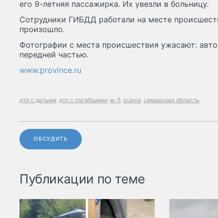
его 9-летняя пассажирка. Их увезли в больницу.
Сотрудники ГИБДД работали на месте происшеств
произошло.
Фотографии с места происшествия ужасают: авто
передней частью.
www.province.ru
дтп с детьми
дтп с погибшими
м-5
scania
самарская область
ОБСУДИТЬ
Публикации по теме