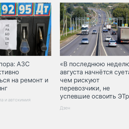
пора: АЗС
«В последнюю недел
ктивно
августа начнётся суета
ься на ремонт и
чем рискуют
инг
перевозчики, не
успевшие освоить ЭТ
ла и автохимия
Дзен