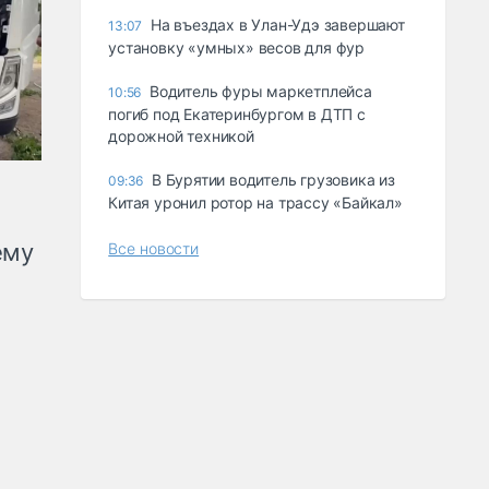
Ha въeздax в Улaн-Удэ зaвepшaют
13:07
ycтaнoвкy «yмныx» вecoв для фyp
Водитель фуры маркетплейса
10:56
погиб под Екатеринбургом в ДТП с
дорожной техникой
В Бурятии водитель грузовика из
09:36
Китая уронил ротор на трассу «Байкал»
ему
Все новости