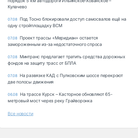
порядок 5 км автодороги Ильинское-Хованское –
Кулачево
Под Тосно блокировали доступ самосвалов ещё на
07.08
одну стройплощадку ВСМ
Проект трассы «Меридиан» остается
07.08
замороженным из-за недостаточного спроса
Минтранс предлагает тратить средства дорожных
07.08
фондов на защиту трасс от БПЛА
На развязке КАД с Пулковским шоссе перекроют
07.08
две полосы движения
На трассе Курск – Касторное обновляют 65-
06.08
метровый мост через реку Грайворонка
Все новости