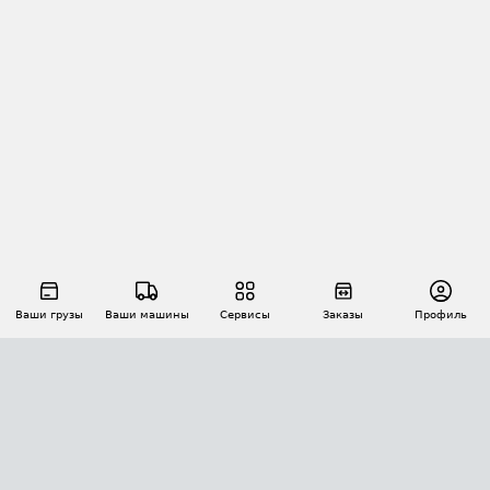
Ваши грузы
Ваши машины
Сервисы
Заказы
Профиль
АВТОМАТИЗАЦИЯ ПЕРЕВОЗОК
Площадки
Заказы
Торги
Тендеры
АТИ-Доки