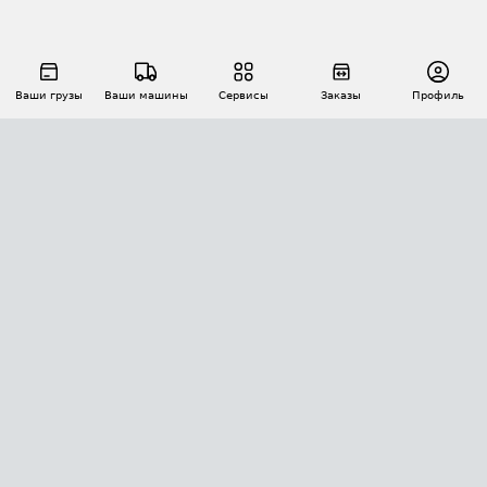
Ваши грузы
Ваши машины
Сервисы
Заказы
Профиль
АВТОМАТИЗАЦИЯ ПЕРЕВОЗОК
Площадки
Заказы
Торги
Тендеры
АТИ-Доки
GPS-мониторинг
АТИ Мессенджер
Цепочки грузов
API ATI.SU
ПОЛЕЗНОЕ
Расчет расстояний
БЕЗОПАСНОСТЬ
Академия ATI.SU
ATI.SU о безопасности
Звезды ATI.SU на вашем сайте
КОНТАКТЫ И ТАРИФЫ
Памятка по проверке контрагентов
Индекс ATI.SU FTL РФ