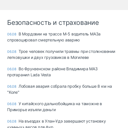
Безопасность и страхование
В Мордовии на трассе М-5 водитель МАЗа
06.08
спровоцировал смертельную аварию
Трое человек получили травмы при столкновении
06.08
легковушки и двух грузовиков в Могилеве
Во Фрунзенском районе Владимира МАЗ
06.08
протаранил Lada Vesta
Лобовая авария собрала пробку больше 8 км на
06.08
"Коле"
У китайского дальнобойщика на таможне в
06.08
Приморье изъяли деньги
Ha въeздax в Улaн-Удэ зaвepшaют ycтaнoвкy
06.08
«yмныx» вecoв для фyp