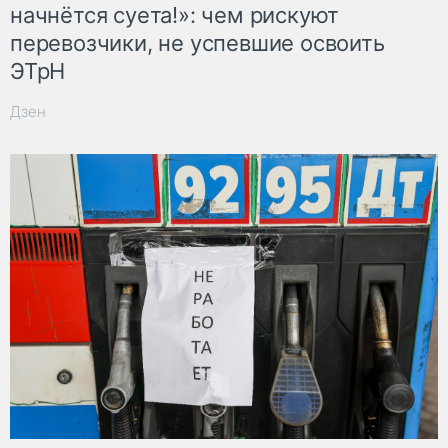
начнётся суета!»: чем рискуют
перевозчики, не успевшие освоить
ЭТрН
Дзен