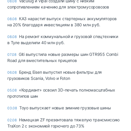
Vaculug и Vipal создали шину с низким
08.08
сопротивлением качению для электромусоровозов
КАЗ нарастит выпуск стартерных аккумуляторов
08.08
на 20% благодаря инвестициям в 380 млн руб.
На ремонт коммунальной и грузовой спецтехники
08.08
в Туле выделили 40 млн руб.
Giti выпустила новые размеры шин GTR955 Combi
07.08
Road для вместительных прицепов
Бренд Eisen выпустил новые фильтры для
06.08
грузовиков Scania, Volvo и Foton
«Кордиант» освоил 3D-печать полномасштабных
05.08
прототипов шин
Toyo выпускает новые зимние грузовые шины
03.08
Немецкая ZF презентовала тяжелую трансмиссию
02.08
TraXon 2 с экономией горючего до 73%