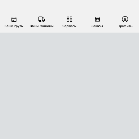
Ваши грузы
Ваши машины
Сервисы
Заказы
Профиль
АВТОМАТИЗАЦИЯ ПЕРЕВОЗОК
Площадки
Заказы
Торги
Тендеры
АТИ-Доки
GPS-мониторинг
АТИ Мессенджер
Цепочки грузов
API ATI.SU
ПОЛЕЗНОЕ
Расчет расстояний
БЕЗОПАСНОСТЬ
Академия ATI.SU
ATI.SU о безопасности
Звезды ATI.SU на вашем сайте
КОНТАКТЫ И ТАРИФЫ
Памятка по проверке контрагентов
Индекс ATI.SU FTL РФ
О системе ATI.SU