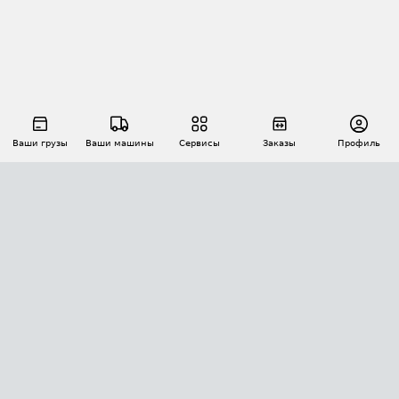
Ваши грузы
Ваши машины
Сервисы
Заказы
Профиль
АВТОМАТИЗАЦИЯ ПЕРЕВОЗОК
Площадки
Заказы
Торги
Тендеры
АТИ-Доки
GPS-мониторинг
АТИ Мессенджер
Цепочки грузов
API ATI.SU
ПОЛЕЗНОЕ
Расчет расстояний
БЕЗОПАСНОСТЬ