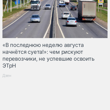
«В последнюю неделю августа
начнётся суета!»: чем рискуют
перевозчики, не успевшие освоить
ЭТрН
Дзен