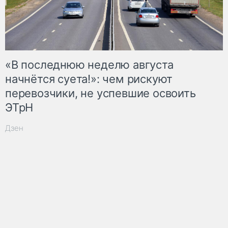
«В последнюю неделю августа
начнётся суета!»: чем рискуют
перевозчики, не успевшие освоить
ЭТрН
Дзен