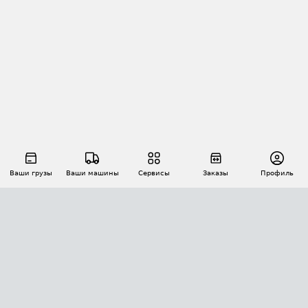
Ваши грузы
Ваши машины
Сервисы
Заказы
Профиль
АВТОМАТИЗАЦИЯ ПЕРЕВОЗОК
Площадки
Заказы
Торги
Тендеры
АТИ-Доки
GPS-мониторинг
АТИ Мессенджер
Цепочки грузов
API ATI.SU