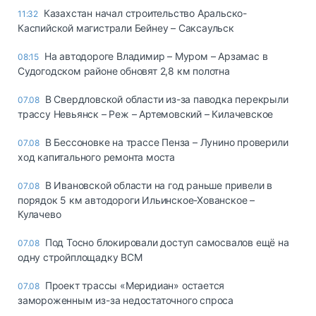
Казахстан начал строительство Аральско-
11:32
Каспийской магистрали Бейнеу – Саксаульск
На автодороге Владимир – Муром – Арзамас в
08:15
Судогодском районе обновят 2,8 км полотна
В Свердловской области из-за паводка перекрыли
07.08
трассу Невьянск – Реж – Артемовский – Килачевское
В Бессоновке на трассе Пенза – Лунино проверили
07.08
ход капитального ремонта моста
В Ивановской области на год раньше привели в
07.08
порядок 5 км автодороги Ильинское-Хованское –
Кулачево
Под Тосно блокировали доступ самосвалов ещё на
07.08
одну стройплощадку ВСМ
Проект трассы «Меридиан» остается
07.08
замороженным из-за недостаточного спроса