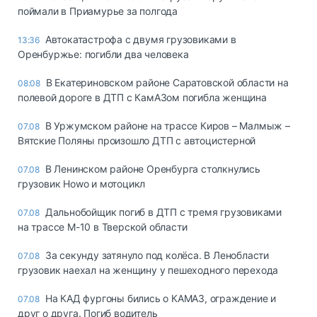
поймали в Приамурье за полгода
Автокатастрофа с двумя грузовиками в
13:36
Оренбуржье: погибли два человека
В Екатериновском районе Саратовской области на
08:08
полевой дороге в ДТП с КамАЗом погибла женщина
В Уржумском районе на трассе Киров – Малмыж –
07.08
Вятские Поляны произошло ДТП с автоцистерной
В Ленинском районе Оренбурга столкнулись
07.08
грузовик Howo и мотоцикл
Дальнобойщик погиб в ДТП с тремя грузовиками
07.08
на трассе М-10 в Тверской области
За секунду затянуло под колёса. В Ленобласти
07.08
грузовик наехал на женщину у пешеходного перехода
На КАД фургоны бились о КАМАЗ, ограждение и
07.08
друг о друга. Погиб водитель