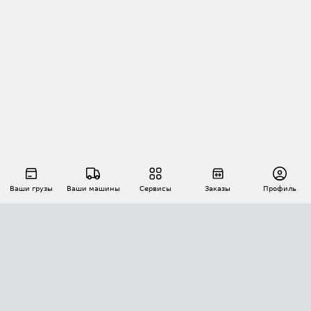
Ваши грузы
Ваши машины
Сервисы
Заказы
Профиль
АВТОМАТИЗАЦИЯ ПЕРЕВОЗОК
Площадки
Заказы
Торги
Тендеры
АТИ-Доки
GPS-мониторинг
АТИ Мессенджер
Цепочки грузов