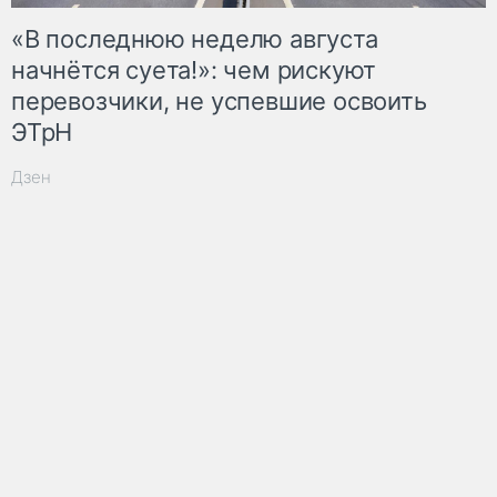
«В последнюю неделю августа
начнётся суета!»: чем рискуют
перевозчики, не успевшие освоить
ЭТрН
Дзен