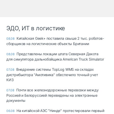
ЭДО, ИТ в логистике
Китайская Geek+ поставила свыше 2 тыс. роботов-
08.08
сборщиков на логистические объекты Британии
Представлены локации штата Северная Дакота
08.08
для симулятора дальнобойщика American Truck Simulator
Внедрение системы TopLog WMS на складах
07.08
дистрибьютора "Амотивика" обеспечило точный учет
КИЗ
Почти все железнодорожные перевозки между
07.08
Россией и Белоруссией переведены на электронные
документы
На китайской АЭС "Нинде" протестировали первый
06.08