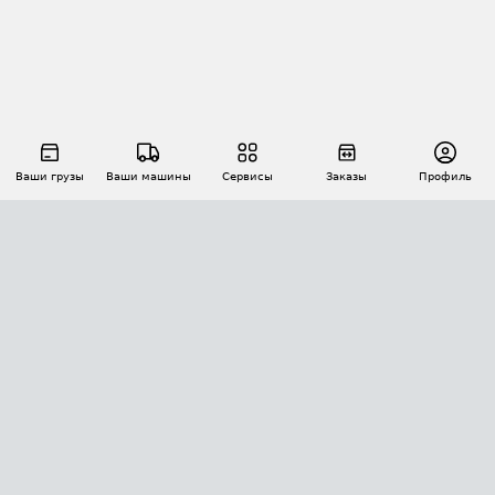
Ваши грузы
Ваши машины
Сервисы
Заказы
Профиль
АВТОМАТИЗАЦИЯ ПЕРЕВОЗОК
Площадки
Заказы
Торги
Тендеры
АТИ-Доки
GPS-мониторинг
АТИ Мессенджер
Цепочки грузов
API ATI.SU
ПОЛЕЗНОЕ
Расчет расстояний
БЕЗОПАСНОСТЬ