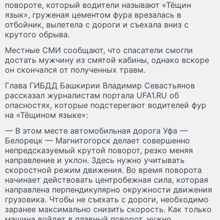
повороте, который водители называют «Тёщин
язык», груженая цементом фура врезалась в
отбойник, вылетела с дороги и съехала вниз с
крутого обрыва.
Местные СМИ сообщают, что спасатели смогли
достать мужчину из смятой кабины, однако вскоре
он скончался от полученных травм.
Глава ГИБДД Башкирии Владимир Севастьянов
рассказал журналистам портала UFA1.RU об
опасностях, которые подстерегают водителей фур
на «Тёщином языке»:
— В этом месте автомобильная дорога Уфа —
Белорецк — Магнитогорск делает совершенно
непредсказуемый крутой поворот, резко меняя
направление и уклон. Здесь нужно учитывать
скоростной режим движения. Во время поворота
начинает действовать центробежная сила, которая
направлена перпендикулярно окружности движения
грузовика. Чтобы не съехать с дороги, необходимо
заранее максимально снизить скорость. Как только
машина войдет в плавный поворот, нужно