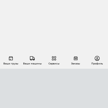
Ваши грузы
Ваши машины
Сервисы
Заказы
Профиль
АВТОМАТИЗАЦИЯ ПЕРЕВОЗОК
Площадки
Заказы
Торги
Тендеры
АТИ-Доки
GPS-мониторинг
АТИ Мессенджер
Цепочки грузов