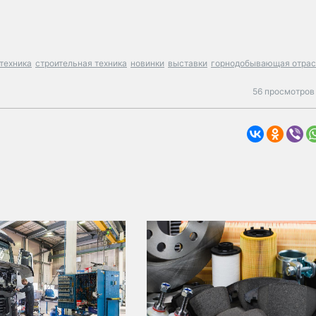
техника
строительная техника
новинки
выставки
горнодобывающая отрас
56 просмотров 