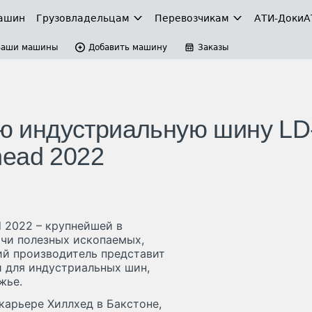
ашин
Грузовладельцам
Перевозчикам
АТИ-Доки
А
Ваши машины
Добавить машину
Заказы
ую индустриальную шину LD
lhead 2022
d 2022 – крупнейшей в
чи полезных ископаемых,
ий производитель представит
 для индустриальных шин,
жье.
 карьере Хиллхед в Бакстоне,