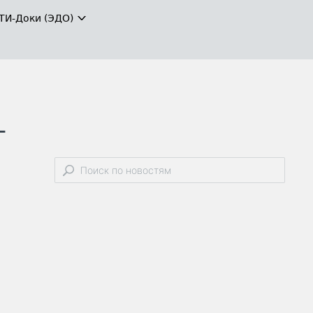
ТИ-Доки (ЭДО)
-