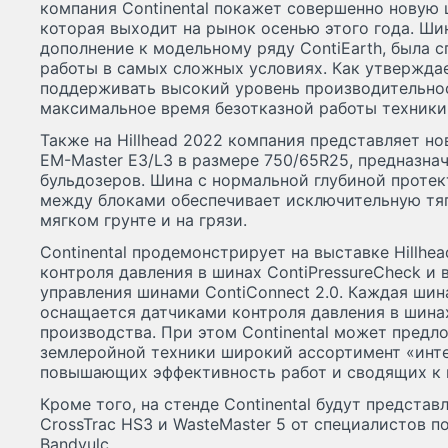
компания Continental покажет совершенно новую ш
которая выходит на рынок осенью этого года. Шин
дополнение к модельному ряду ContiEarth, была 
работы в самых сложных условиях. Как утверждае
поддерживать высокий уровень производительнос
максимальное время безотказной работы техники
Также на Hillhead 2022 компания представляет но
EM-Master E3/L3 в размере 750/65R25, предназна
бульдозеров. Шина с нормальной глубиной проте
между блоками обеспечивает исключительную тяг
мягком грунте и на грязи.
Continental продемонстрирует на выставке Hillh
контроля давления в шинах ContiPressureCheck и
управления шинами ContiConnect 2.0. Каждая шина
оснащается датчиками контроля давления в шина
производства. При этом Continental может предл
землеройной техники широкий ассортимент «инт
повышающих эффективность работ и сводящих к 
Кроме того, на стенде Continental будут предста
CrossTrac HS3 и WasteMaster 5 от специалистов 
Bandvulc.