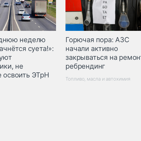
Горючая пора: АЗС
еднюю неделю
начали активно
ачнётся суета!»:
закрываться на ремон
куют
ребрендинг
ики, не
 освоить ЭТрН
Топливо, масла и автохимия