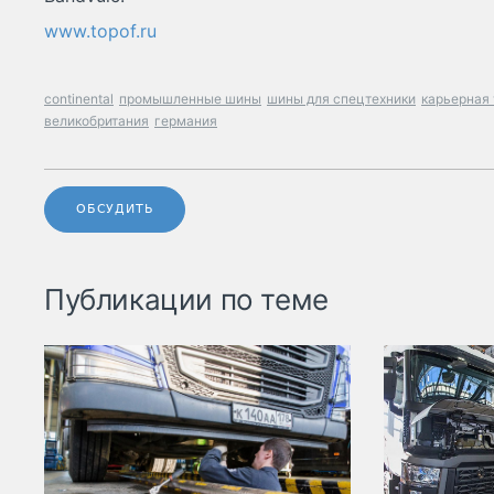
www.topof.ru
continental
промышленные шины
шины для спецтехники
карьерная 
великобритания
германия
ОБСУДИТЬ
Публикации по теме