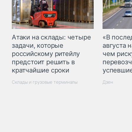
Атаки на склады: четыре
«В посл
задачи, которые
августа н
российскому ритейлу
чем рис
предстоит решить в
перевозч
кратчайшие сроки
успевшие
Склады и грузовые терминалы
Дзен