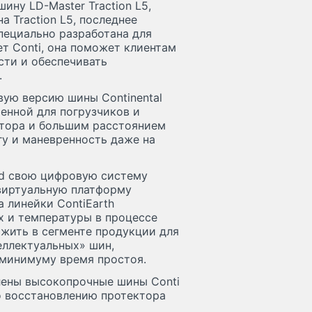
ину LD-Master Traction L5,
а Traction L5, последнее
специально разработана для
т Conti, она поможет клиентам
ти и обеспечивать
.
вую версию шины Continental
ченной для погрузчиков и
ктора и большим расстоянием
у и маневренность даже на
ead свою цифровую систему
 виртуальную платформу
 линейки ContiEarth
х и температуры в процессе
ожить в сегменте продукции для
еллектуальных» шин,
минимуму время простоя.
влены высокопрочные шины Conti
по восстановлению протектора