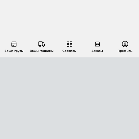
Ваши грузы
Ваши машины
Сервисы
Заказы
Профиль
АВТОМАТИЗАЦИЯ ПЕРЕВОЗОК
Площадки
Заказы
Торги
Тендеры
АТИ-Доки
GPS-мониторинг
АТИ Мессенджер
Цепочки грузов
API ATI.SU
ПОЛЕЗНОЕ
Расчет расстояний
БЕЗОПАСНОСТЬ