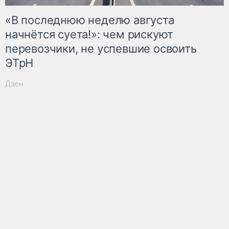
«В последнюю неделю августа
начнётся суета!»: чем рискуют
перевозчики, не успевшие освоить
ЭТрН
Дзен