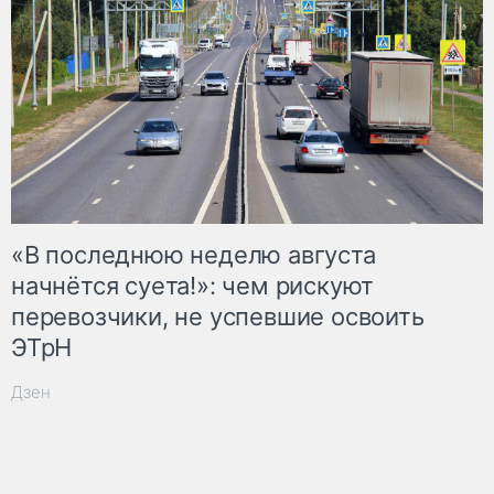
«В последнюю неделю августа
начнётся суета!»: чем рискуют
перевозчики, не успевшие освоить
ЭТрН
Дзен